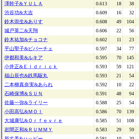
澤幹子&ＹＵＬＡ
0.613
18
38
渋谷功&大吉
0.609
16
32
鈴木崇生&ありす
0.608
49
104
城戸英二&天翔
0.606
22
56
鈴木祐加&チョコナ
0.602
11
23
平山聖子&ビバーチェ
0.597
34
77
伊都和美&ルキア
0.595
70
145
小井正&Ｅｌｄｒｉｃｋ
0.593
59
121
福山辰也&鉄馬駆丸
0.593
21
54
二本柳真奈実&あられ
0.592
10
22
石崎保博&ＳＵＮ
0.591
48
94
佐藤一弥&ライリー
0.588
25
54
小田高弘&ＭＯＩ
0.586
70
139
大城康弘&Ｏｒｆｅｖｒｅ
0.585
51
108
岩間正和&ＲＵＭＭＹ
0.583
29
59
所丈美&ハッピー
0.581
10
20