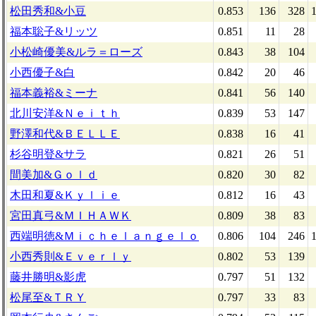
松田秀和&小豆
0.853
136
328
福本聡子&リッツ
0.851
11
28
小松崎優美&ルラ＝ローズ
0.843
38
104
小西優子&白
0.842
20
46
福本義裕&ミーナ
0.841
56
140
北川安洋&Ｎｅｉｔｈ
0.839
53
147
野澤和代&ＢＥＬＬＥ
0.838
16
41
杉谷明登&サラ
0.821
26
51
間美加&Ｇｏｌｄ
0.820
30
82
木田和夏&Ｋｙｌｉｅ
0.812
16
43
宮田真弓&ＭＩＨＡＷＫ
0.809
38
83
西端明徳&Ｍｉｃｈｅｌａｎｇｅｌｏ
0.806
104
246
小西秀則&Ｅｖｅｒｌｙ
0.802
53
139
藤井勝明&影虎
0.797
51
132
松尾至&ＴＲＹ
0.797
33
83