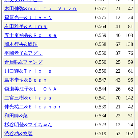
木田伸弥&ｍｏｌｔｏ Ｖｉｖｏ
0.577
21
47
福尾光一&ＪＩＲＥＮ
0.575
12
24
友田雅美&Ａｌｍａ
0.564
41
81
五十嵐祐香&Ｒｏｉｓｅ
0.559
46
103
岡本行央&琥珀
0.558
67
138
平岡孝子&アグリ
0.550
37
76
倉員聡&ファング
0.550
25
59
川口輝&Ｔｒｉｘｉｅ
0.550
22
61
島本圭悟&Ｂｅａｎ
0.547
43
95
鎌瀬美江子&ＬＩＯＮＡ
0.544
26
62
二宮三樹&ｃｌａｕｓ
0.541
70
142
仲光祐二&Ｅｌｅａｎｏｒ
0.539
21
42
和田瞳&菜
0.534
22
51
杉谷明登&マイちゃん
0.523
12
24
渋谷功&悠碧
0.519
52
102