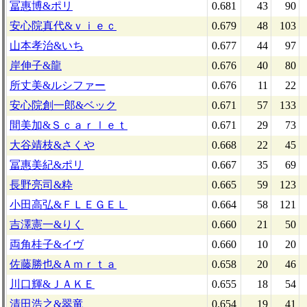
冨惠博&ポリ
0.681
43
90
安心院真代&ｖｉｅｃ
0.679
48
103
山本孝治&いち
0.677
44
97
岸伸子&龍
0.676
40
80
所丈美&ルシファー
0.676
11
22
安心院創一郎&ベック
0.671
57
133
間美加&Ｓｃａｒｌｅｔ
0.671
29
73
大谷靖枝&さくや
0.668
22
45
冨惠美紀&ポリ
0.667
35
69
長野亮司&粋
0.665
59
123
小田高弘&ＦＬＥＧＥＬ
0.664
58
121
吉澤憲一&りく
0.660
21
50
両角桂子&イヴ
0.660
10
20
佐藤勝也&Ａｍｒｔａ
0.658
20
46
川口輝&ＪＡＫＥ
0.655
18
54
清田浩之&翠竜
0.654
19
41