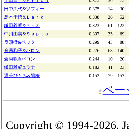
上田昌二&Ａｒｉｏｎ
0.375
36
75
田中久代&ソフィー
0.375
14
30
島本圭悟&Ｌａｒｋ
0.338
26
52
鎌田義明&ティオ
0.323
61
122
中川由美&Ｓａｐｔａ
0.307
35
69
反頭徹&ベック
0.299
43
88
倉員和子&バロン
0.276
68
140
倉員聡&バロン
0.244
10
20
鎌田雅紀&ラナ
0.182
11
23
渥美ひとみ&陽桜
0.152
79
153
ペー
Copyright © 1994-2026. Ja