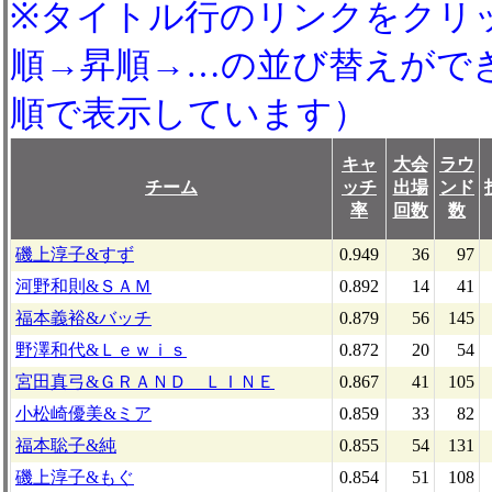
※タイトル行のリンクをクリ
順→昇順→…の並び替えがで
順で表示しています）
キャ
大会
ラウ
チーム
ッチ
出場
ンド
率
回数
数
磯上淳子&すず
0.949
36
97
河野和則&ＳＡＭ
0.892
14
41
福本義裕&バッチ
0.879
56
145
野澤和代&Ｌｅｗｉｓ
0.872
20
54
宮田真弓&ＧＲＡＮＤ ＬＩＮＥ
0.867
41
105
小松崎優美&ミア
0.859
33
82
福本聡子&純
0.855
54
131
磯上淳子&もぐ
0.854
51
108