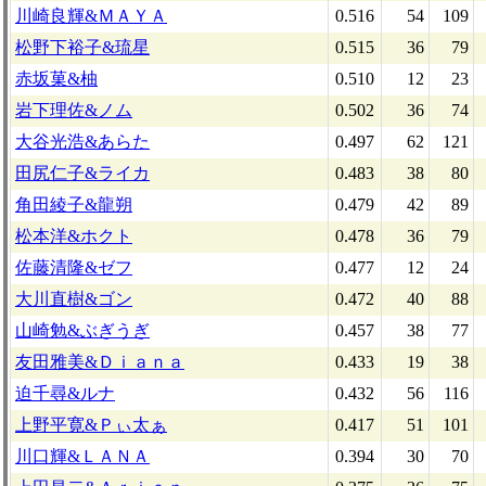
川崎良輝&ＭＡＹＡ
0.516
54
109
松野下裕子&琉星
0.515
36
79
赤坂菓&柚
0.510
12
23
岩下理佐&ノム
0.502
36
74
大谷光浩&あらた
0.497
62
121
田尻仁子&ライカ
0.483
38
80
角田綾子&龍朔
0.479
42
89
松本洋&ホクト
0.478
36
79
佐藤清隆&ゼフ
0.477
12
24
大川直樹&ゴン
0.472
40
88
山崎勉&ぶぎうぎ
0.457
38
77
友田雅美&Ｄｉａｎａ
0.433
19
38
迫千尋&ルナ
0.432
56
116
上野平寛&Ｐぃ太ぁ
0.417
51
101
川口輝&ＬＡＮＡ
0.394
30
70