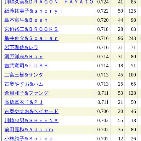
川嶋久美&ＤＲＡＧＯＮ ＨＡＹＡＴＯ
0.724
41
85
紙漉祐美子&ｓｈｅｒｙｌ
0.722
59
125
島本富生&Ｂｅａｎ
0.720
44
98
宮迫裕二&ＢＲＯＯＫＳ
0.718
28
63
亀井伸介&Ｓｃａｌａｒ
0.716
96
243
岩下理佐&レラ
0.716
31
71
河野洋志&Ｒａｙ
0.714
31
80
吉武竜司&ＬＵＳＨ
0.714
18
51
二宮三樹&サンタ
0.713
45
100
古奥やすお&ハム
0.713
25
65
倉員和子&ファング
0.711
53
128
高橋真衣子&ＰＪ
0.711
21
50
古奥やすお&ベイヤード
0.706
20
46
川崎忠男&ＳＨＥＥＮＡ
0.702
55
118
前田嘉秋&Ａｄｅａｍ
0.702
35
80
小林純子&Ｓｐｉｃａ
0.702
12
26