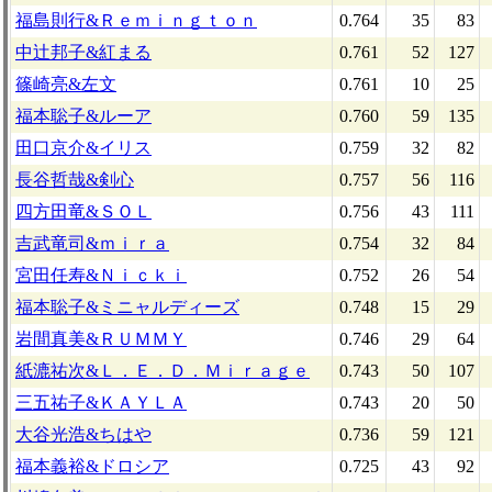
福島則行&Ｒｅｍｉｎｇｔｏｎ
0.764
35
83
中辻邦子&紅まる
0.761
52
127
篠崎亮&左文
0.761
10
25
福本聡子&ルーア
0.760
59
135
田口京介&イリス
0.759
32
82
長谷哲哉&剣心
0.757
56
116
四方田竜&ＳＯＬ
0.756
43
111
吉武竜司&ｍｉｒａ
0.754
32
84
宮田任寿&Ｎｉｃｋｉ
0.752
26
54
福本聡子&ミニャルディーズ
0.748
15
29
岩間真美&ＲＵＭＭＹ
0.746
29
64
紙漉祐次&Ｌ．Ｅ．Ｄ．Ｍｉｒａｇｅ
0.743
50
107
三五祐子&ＫＡＹＬＡ
0.743
20
50
大谷光浩&ちはや
0.736
59
121
福本義裕&ドロシア
0.725
43
92