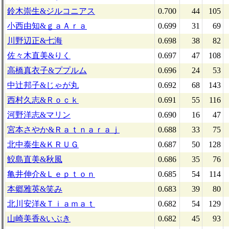
鈴木崇生&ジルコニアス
0.700
44
105
小西由知&ｇａＡｒａ
0.699
31
69
川野辺正&七海
0.698
38
82
佐々木直美&りく
0.697
47
108
高橋真衣子&ププルム
0.696
24
53
中辻邦子&じゃが丸
0.692
68
143
西村久志&Ｒｏｃｋ
0.691
55
116
河野洋志&マリン
0.690
16
47
宮本さやか&Ｒａｔｎａｒａｊ
0.688
33
75
北中泰生&ＫＲＵＧ
0.687
50
128
鮫島直美&秋風
0.686
35
76
亀井伸介&Ｌｅｐｔｏｎ
0.685
54
114
本郷雅英&笑み
0.683
39
80
北川安洋&Ｔｉａｍａｔ
0.682
54
129
山崎美香&いぶき
0.682
45
93