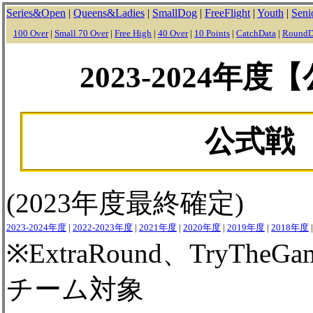
Series&Open
|
Queens&Ladies
|
SmallDog
|
FreeFlight
|
Youth
|
Seni
100 Over
|
Small 70 Over
|
Free High
|
40 Over
|
10 Points
|
CatchData
|
RoundD
2023-2024
公式戦
(2023年度最終確定)
2023-2024年度
|
2022-2023年度
|
2021年度
|
2020年度
|
2019年度
|
2018年度
※ExtraRound、TryT
チーム対象