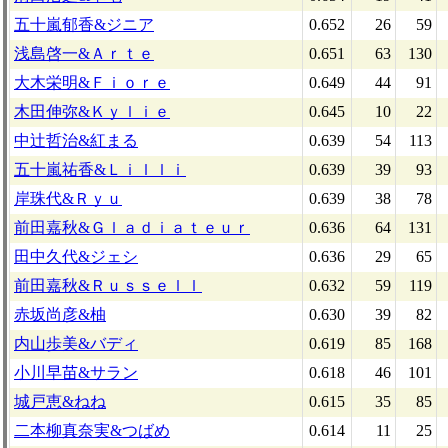
五十嵐郁香&ジニア
0.652
26
59
浅島啓一&Ａｒｔｅ
0.651
63
130
大木栄明&Ｆｉｏｒｅ
0.649
44
91
木田伸弥&Ｋｙｌｉｅ
0.645
10
22
中辻哲治&紅まる
0.639
54
113
五十嵐祐香&Ｌｉｌｌｉ
0.639
39
93
岸珠代&Ｒｙｕ
0.639
38
78
前田嘉秋&Ｇｌａｄｉａｔｅｕｒ
0.636
64
131
田中久代&ジェシ
0.636
29
65
前田嘉秋&Ｒｕｓｓｅｌｌ
0.632
59
119
赤坂尚彦&柚
0.630
39
82
内山歩美&バディ
0.619
85
168
小川早苗&サラン
0.618
46
101
城戸恵&ねね
0.615
35
85
二本柳真奈実&つばめ
0.614
11
25