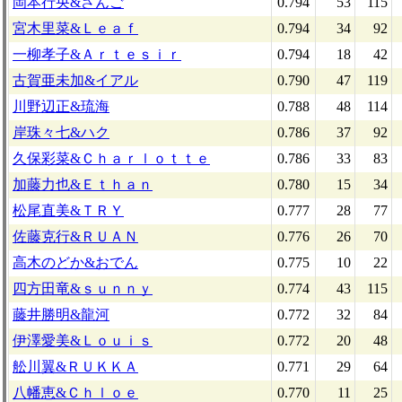
岡本行央&さんご
0.794
53
115
宮木里菜&Ｌｅａｆ
0.794
34
92
一柳孝子&Ａｒｔｅｓｉｒ
0.794
18
42
古賀亜未加&イアル
0.790
47
119
川野辺正&琉海
0.788
48
114
岸珠々七&ハク
0.786
37
92
久保彩菜&Ｃｈａｒｌｏｔｔｅ
0.786
33
83
加藤力也&Ｅｔｈａｎ
0.780
15
34
松尾直美&ＴＲＹ
0.777
28
77
佐藤克行&ＲＵＡＮ
0.776
26
70
高木のどか&おでん
0.775
10
22
四方田竜&ｓｕｎｎｙ
0.774
43
115
藤井勝明&龍河
0.772
32
84
伊澤愛美&Ｌｏｕｉｓ
0.772
20
48
舩川翼&ＲＵＫＫＡ
0.771
29
64
八幡恵&Ｃｈｌｏｅ
0.770
11
25