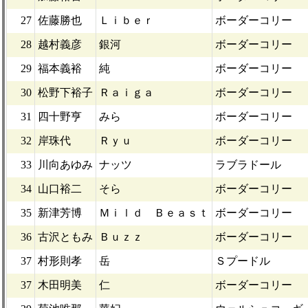
27
佐藤勝也
Ｌｉｂｅｒ
ボーダーコリー
28
越村義彦
銀河
ボーダーコリー
29
福本義裕
純
ボーダーコリー
30
松野下裕子
Ｒａｉｇａ
ボーダーコリー
31
四十野亨
みら
ボーダーコリー
32
岸珠代
Ｒｙｕ
ボーダーコリー
33
川向あゆみ
ナッツ
ラブラドール
34
山口裕二
そら
ボーダーコリー
35
新津芳博
Ｍｉｌｄ Ｂｅａｓｔ
ボーダーコリー
36
古沢ともみ
Ｂｕｚｚ
ボーダーコリー
37
村形則孝
岳
Ｓプードル
37
木田明美
仁
ボーダーコリー