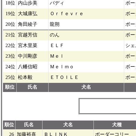
18位
内山歩美
バディ
ボー
19位
大城康弘
Ｏｒｆｅｖｒｅ
ボー
20位
角田綾子
龍朔
ボー
21位
宮越芳信
のん
ボー
22位
宮木里菜
ＥＬＦ
シェ
23位
中川剛彦
Ｍｅｌ
ボー
24位
八幡信昭
Ｍｅｌｍｏ
ボー
25位
松本毅
ＥＴＯＩＬＥ
ボー
順位
氏名
犬名
順位
氏名
犬名
犬種
26
加藤裕喜
ＢＬＩＮＫ
ボーダーコリー