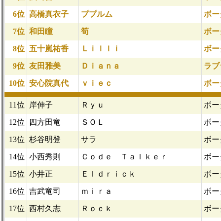
6位
高橋真衣子
ププルム
ボー
7位
和田瞳
筍
ボー
8位
五十嵐祐香
Ｌｉｌｌｉ
ボー
9位
友田雅美
Ｄｉａｎａ
ラブ
10位
安心院真代
ｖｉｅｃ
ボー
11位
岸伸子
Ｒｙｕ
ボー
12位
四方田竜
ＳＯＬ
ボー
13位
杉谷明登
サラ
ボー
14位
小西秀則
Ｃｏｄｅ Ｔａｌｋｅｒ
ボー
15位
小井正
Ｅｌｄｒｉｃｋ
ボー
16位
吉武竜司
ｍｉｒａ
ボー
17位
西村久志
Ｒｏｃｋ
ボー