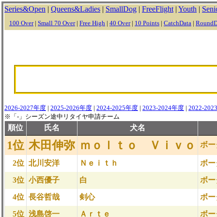
Series&Open
|
Queens&Ladies
|
SmallDog
|
FreeFlight
|
Youth
|
Seni
100 Over
|
Small 70 Over
|
Free High
|
40 Over
|
10 Points
|
CatchData
|
RoundD
2026-2027年度
|
2025-2026年度
|
2024-2025年度
|
2023-2024年度
|
2022-20
※「-」シーズン途中リタイヤ申請チーム
順位
氏名
犬名
1位
木田伸弥
ｍｏｌｔｏ Ｖｉｖｏ
ボー
2位
北川安洋
Ｎｅｉｔｈ
ボー
3位
小西優子
白
ボー
4位
長谷哲哉
剣心
ボー
5位
浅島啓一
Ａｒｔｅ
ボー