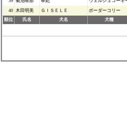
39
菊池唯那
華妃
ウェルシュコーギ
40
木田明美
ＧＩＳＥＬＥ
ボーダーコリー
順位
氏名
犬名
犬種