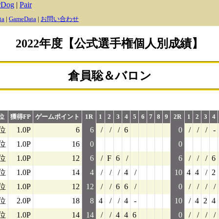
rDog
|
Pair
ta
|
GameData
|
お問い合わせ
2022年度【公式選手権個人別成績】
倉員聡＆バロン
位
獲得FP
ゲームポイント
1R
1
2
3
4
5
6
7
8
9
2R
1
2
3
4
1位
1.0P
6
6
/
/
/
6
0
/
/
/
-
位
1.0P
16
0
0
2位
1.0P
12
6
/
F
6
/
6
/
/
/
6
位
1.0P
14
4
/
/
/
4
/
10
4
4
/
2
位
1.0P
12
12
/
/
6
6
/
0
/
/
/
/
0位
2.0P
18
8
4
/
/
4
-
10
/
4
2
4
3位
1.0P
14
14
/
/
4
4
6
0
/
/
/
/