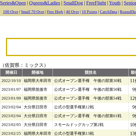
Series&Open
|
Queens&Ladies
|
SmallDog
|
FreeFlight
|
Youth
|
Senio
100 Over
|
Small 70 Over
|
Free High
|
40 Over
|
10 Points
|
CatchData
|
RoundDa
（佐賀県：ミックス）
開催日
開催地
競技名
順
1
2022/10/10
福岡県大牟田市
公式オープン選手権 午後の部第30戦
9
2023/01/07
福岡県筑後市
公式オープン選手権 午後の部第50戦
1
2023/01/09
福岡県筑後市
公式オープン選手権 午後の部第54戦
9
2023/02/04
大分県日田市
公式小型選手権第12戦
9
2023/02/04
大分県日田市
公式オープン選手権 午後の部第61戦
1
2023/02/05
大分県日田市
スモールドッグカップ第2戦
1
2023/02/25
福岡県大牟田市
公式小型選手権第13戦