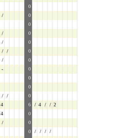
0
/
0
0
/
0
/
0
/
/
0
/
0
-
0
0
0
/
/
0
4
6
/
4
/
/
2
4
0
/
0
0
/
/
/
/