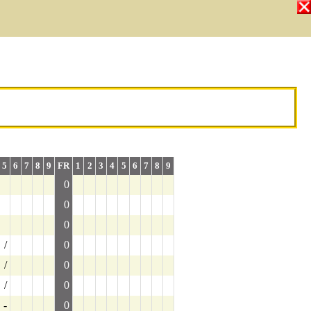
5
6
7
8
9
FR
1
2
3
4
5
6
7
8
9
0
0
0
/
0
/
0
/
0
-
0